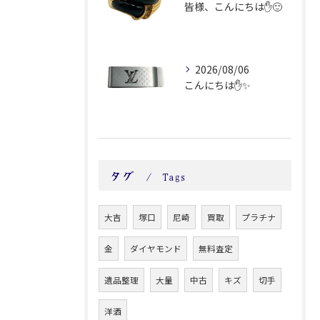
皆様、こんにちは✋🙂
2026/08/06
こんにちは✋✨
タグ
Tags
大吉
塚口
尼崎
買取
プラチナ
金
ダイヤモンド
無料査定
遺品整理
大量
中古
キズ
切手
洋酒