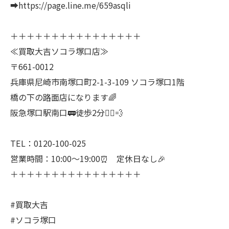
➡️https://page.line.me/659asqli
＋＋＋＋＋＋＋＋＋＋＋＋＋＋＋＋
≪買取大吉ソコラ塚口店≫
〒661-0012
兵庫県尼崎市南塚口町2-1-3-109 ソコラ塚口1階
橋の下の路面店になります🌈
阪急塚口駅南口🚃徒歩2分🚶‍♂️💨
TEL：0120-100-025
営業時間：10:00～19:00⏰ 定休日なし🎉
＋＋＋＋＋＋＋＋＋＋＋＋＋＋＋＋
#買取大吉
#ソコラ塚口