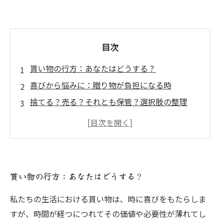
目次
貰い物の行方：あなたはどうする？
喜びから悩みに：贈り物が負担になる時
捨てる？売る？それとも保管？選択肢の整理
貰い物を売却する前に考慮すべきポイント
心に残る思い出を守るための判断基準
貰い物の新たな命：売ることで得られるメリッ
ト
貰い物の行方：あなたはどうする？
整理整頓と心の片づけ：貰い物を上手に扱う方
法
私たちの生活における貰い物は、時に喜びをもたらしま
すが、時間が経つにつれてその価値や必要性が薄れてし