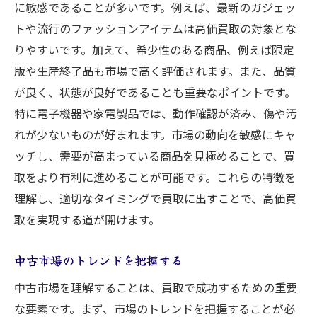
に敏感であることが多いです。例えば、最新のガジェッ
プロが教えるメンテナンスの裏技
トや流行のファッションアイテムは高価買取の対象とな
素材別の最適な手入れ方法
りやすいです。加えて、希少性のある商品、例えば限定
版や生産終了品も市場で高く評価されます。また、品質
商品価値を高める裏技
が良く、状態が良好であることも重要なポイントです。
不要品から利益を生むための賢い選択肢
特に電子機器や家電製品では、動作確認が済み、傷や汚
売却前に考えるべきこと
れが少ないものが好まれます。市場の動向を敏感にキャ
複数の買取方法の比較
ッチし、需要が高まっている商品を見極めることで、買
オンライン買取と店舗買取の違い
取をより有利に進めることが可能です。これらの特徴を
オークション利用のメリットとデメリット
理解し、適切なタイミングで買取に出すことで、高価買
リサイクルショップ活用のヒント
取を実現する道が開けます。
最適な売却パートナーの選定
中古市場のトレンドを把握する
複数業者とのコミュニケーションが高価買取に
つながる理由
中古市場を理解することは、買取で成功するための重要
な要素です。まず、市場のトレンドを把握することが必
業者選びの重要性