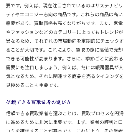
要です。例えば、現在注目されているのはサステナビリ
複数査定を依頼する利点
ティやエコロジー志向の商品です。これらの商品は高い
競争を促す効果的な話し方
需要があり、買取価格も高くなりがちです。また、家電
業者の信用を確認する方法
やファッションなどのカテゴリーによってもトレンドが
価格交渉のポイント
異なるため、それぞれの市場動向を定期的にチェックす
成功事例から学ぶ買取戦略
ることが大切です。これにより、買取の際に高値で売却
買取成功の鍵は誠実なコミュニケーションにあ
できる可能性が高まります。さらに、季節ごとに変わる
り
需要にも注目しましょう。例えば、冬には暖房器具が人
信頼を築くための第一印象
気となるため、それに関連する商品を売るタイミングを
見極めることも重要です。
透明性を持った情報提供
トラブル時の対応策
信頼できる買取業者の選び方
コミュニケーションの改善方法
信頼できる買取業者を選ぶことは、買取プロセスを円滑
買取業者との良好な関係を築く
に進めるために非常に重要です。まず、業者の評判と口
査定時の正直なやり取りの重要性
コミを確認することが基本です。これにより、その業者