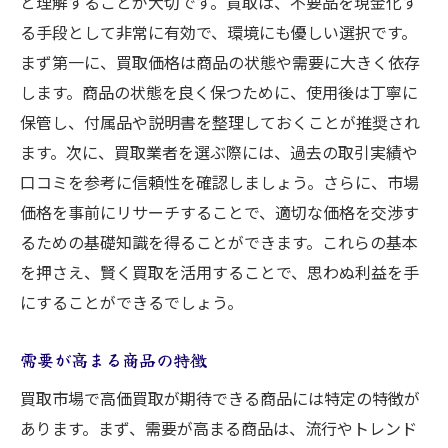
と理解することが大切です。買取は、不要品を現金化す
買取に備えた日程の計画
る手段として非常に有効で、環境にも優しい選択です。
予期せぬトラブルへの対応策
まず第一に、買取価格は商品の状態や需要に大きく依存
買取相場を押さえて適切なタイミングを狙う
します。商品の状態を良く保つために、使用後は丁寧に
相場情報の入手方法
保管し、付属品や説明書を整理しておくことが推奨され
季節による買取価格の変動を知る
ます。次に、買取業者を選ぶ際には、過去の取引実績や
経済状況と買取価格の関係性
口コミを参考に信頼性を確認しましょう。さらに、市場
価格を事前にリサーチすることで、適切な価格を交渉す
買取時期の見極め方
るための基礎知識を得ることができます。これらの基本
相場変動に備えた柔軟な対応
を押さえ、賢く買取を活用することで、思わぬ利益を手
他者の買取経験を参考にする
にすることができるでしょう。
買取品の価値を引き上げる効果的なメンテナン
ス方法
需要が高まる商品の特徴
商品の清掃と保管のコツ
買取市場で高価買取が期待できる商品には特定の特徴が
使用感を和らげる修繕テクニック
あります。まず、需要が高まる商品は、流行やトレンド
付属品の管理と保管方法