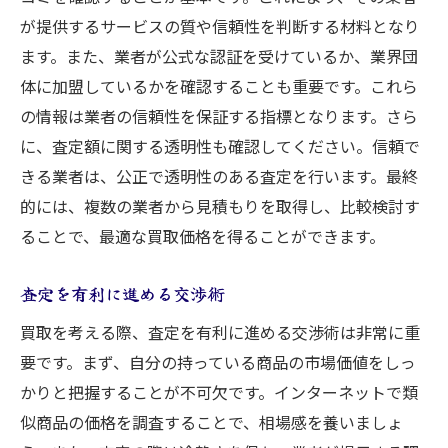
市場動向を把握してベストな買取条件を実現
が提供するサービスの質や信頼性を判断する材料となり
最新の市場情報を得る方法
ます。また、業者が公式な認証を受けているか、業界団
市場トレンドの分析法
体に加盟しているかを確認することも重要です。これら
競合他社の動向を利用する
の情報は業者の信頼性を保証する指標となります。さら
に、査定額に関する透明性も確認してください。信頼で
長期的な価格動向の予測
きる業者は、公正で透明性のある査定を行います。最終
市場変化に応じた戦略の構築
的には、複数の業者から見積もりを取得し、比較検討す
情報を活かした買取条件の交渉
ることで、最適な買取価格を得ることができます。
査定を有利に進める交渉術
買取を考える際、査定を有利に進める交渉術は非常に重
要です。まず、自分の持っている商品の市場価値をしっ
かりと把握することが不可欠です。インターネットで類
似商品の価格を調査することで、相場感を養いましょ