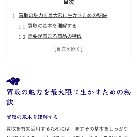
目次
買取の魅力を最大限に生かすための秘訣
買取の基本を理解する
需要が高まる商品の特徴
中古市場のトレンドを把握する
信頼できる買取業者の選び方
査定を有利に進める交渉術
買取後のフォローアップを考える
高価買取を目指すための準備と心構え
買取の魅力を最大限に生かすための秘
高価買取に欠かせない商品の手入れ方法
訣
買取前に確認すべき書類と付属品
買取の基本を理解する
商品の背景や使用履歴の伝え方
買取を有効活用するためには、まずその基本をしっかり
買取業者に信頼を与える自己紹介